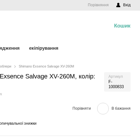
Порівняння
Вхід
Кошик
0
рядження
екіпірування
облери
Shimano Exsence Salvage XV-260M
 Exsence Salvage XV-260M, колір:
Артикул
F-
1000833
к
Порівняти
В бажання
опичувальної знижки