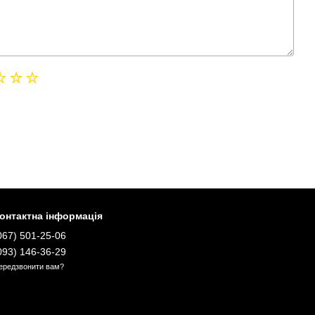
онтактна інформація
067) 501-25-06
093) 146-36-29
ередзвонити вам?