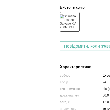
Виберіть колір
Повідомити, коли з'яв
Характеристики
воблер
Exse
Колір
24T
тип приманки
віб (
довжина, мм
60.0
вага, г.
12.0
плавучість
тону