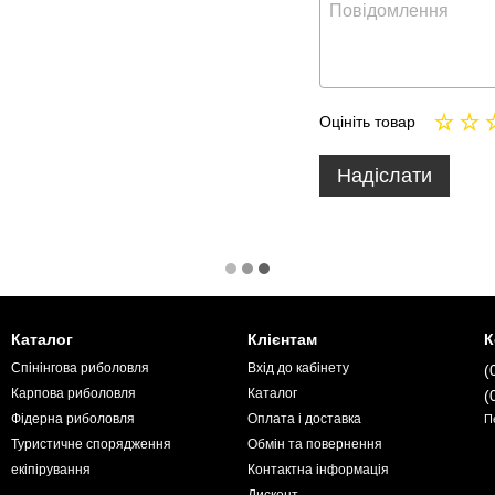
Оцініть товар
Надіслати
Каталог
Клієнтам
К
Спінінгова риболовля
Вхід до кабінету
(
Карпова риболовля
Каталог
(
Фідерна риболовля
Оплата і доставка
П
Туристичне спорядження
Обмін та повернення
екіпірування
Контактна інформація