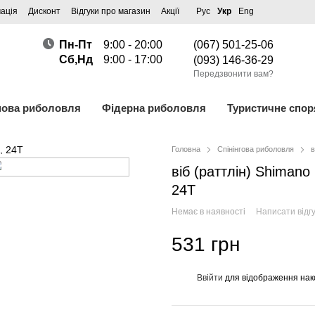
ація
Дисконт
Відгуки про магазин
Акції
Рус
Укр
Eng
Пн-Пт
9:00 - 20:00
(067) 501-25-06
Сб,Нд
9:00 - 17:00
(093) 146-36-29
Передзвонити вам?
пова риболовля
Фідерна риболовля
Туристичне спо
Головна
Спінінгова риболовля
в
віб (раттлін) Shimano
24T
Немає в наявності
Написати відгу
531 грн
Ввійти
для відображення нак
%