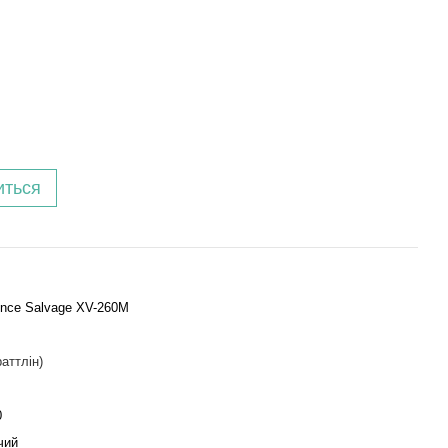
иться
nce Salvage XV-260M
раттлін)
0
чий