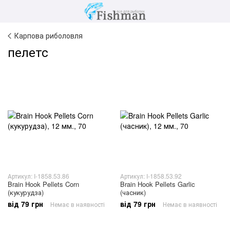
Карпова риболовля
пелетс
Артикул: I-1858.53.86
Артикул: I-1858.53.92
Brain Hook Pellets Corn
Brain Hook Pellets Garlic
(кукурудза)
(часник)
від 79 грн
від 79 грн
Немає в наявності
Немає в наявності