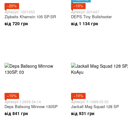
−20%
−10%
Артикул: 1001450
Артикул: 001447
Zipbaits Khamsin 105 SP-SR
DEPS Tiny Bullshooter
від 720 грн
від 1 134 грн
−10%
−10%
Артикул: I-2659.34.14
Артикул: F-1699.05.50
Deps Balisong Minnow 130SP
Jackall Mag Squad 128 SP
від 841 грн
від 931 грн