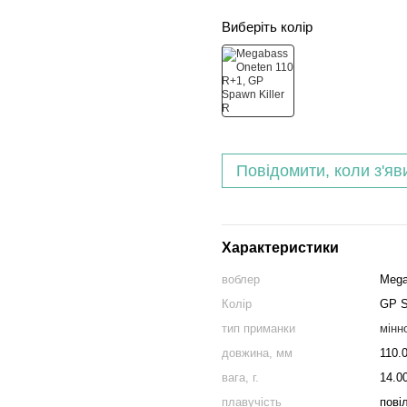
Виберіть колір
Повідомити, коли з'яв
Характеристики
воблер
Mega
Колір
GP S
тип приманки
мінн
довжина, мм
110.
вага, г.
14.0
плавучість
пові