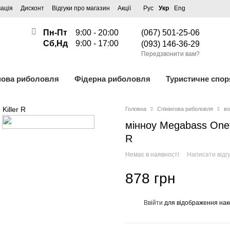
ація
Дисконт
Відгуки про магазин
Акції
Рус
Укр
Eng
Пн-Пт
9:00 - 20:00
(067) 501-25-06
Сб,Нд
9:00 - 17:00
(093) 146-36-29
Передзвонити вам?
пова риболовля
Фідерна риболовля
Туристичне спо
Головна
Спінінгова риболовля
во
мінноу Megabass Onet
R
Немає в наявності
Написати відгу
878 грн
Ввійти
для відображення нак
%