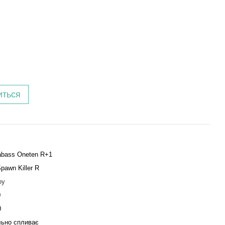
иться
bass Oneten R+1
pawn Killer R
оу
0
0
льно спливає