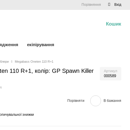
Порівняння
Вхід
Кошик
0
рядження
екіпірування
блери
Megabass Oneten 110 R+1
en 110 R+1, колір: GP Spawn Killer
Артикул
000589
к
Порівняти
В бажання
опичувальної знижки