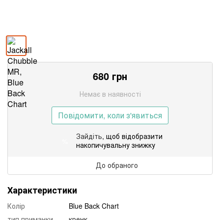
680
грн
Немає в наявності
Повідомити, коли з'явиться
Зайдіть
, щоб відобразити
%
накопичувальну знижку
До обраного
Характеристики
Колір
Blue Back Chart
тип приманки
кренк