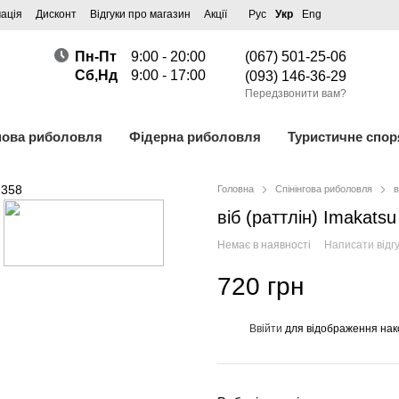
ація
Дисконт
Відгуки про магазин
Акції
Рус
Укр
Eng
Пн-Пт
9:00 - 20:00
(067) 501-25-06
Сб,Нд
9:00 - 17:00
(093) 146-36-29
Передзвонити вам?
пова риболовля
Фідерна риболовля
Туристичне спо
Головна
Спінінгова риболовля
в
віб (раттлін) Imakatsu
Немає в наявності
Написати відгу
720 грн
Ввійти
для відображення нак
%