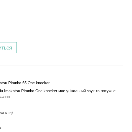
иться
atsu Piranha 65 One knocker
ін Imakatsu Piranha One knocker має унікальний звук та потужне
вання
раттлін)
0