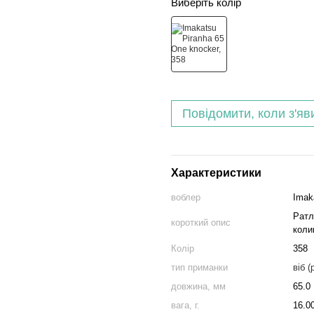
Виберіть колір
Повідомити, коли з'яв
Характеристики
воблер
Imak
Ратл
короткий опис
коли
Колір
358
тип приманки
віб (
довжина, мм
65.0
вага, г.
16.0