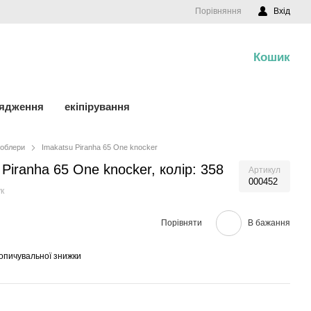
Порівняння
Вхід
Кошик
0
рядження
екіпірування
облери
Imakatsu Piranha 65 One knocker
 Piranha 65 One knocker, колір: 358
Артикул
000452
к
Порівняти
В бажання
опичувальної знижки