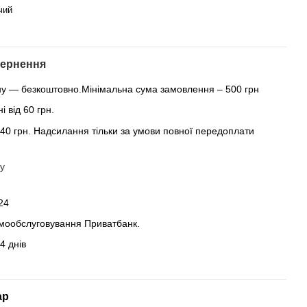
чий
ернення
ну — безкоштовно.Мінімальна сума замовлення – 500 грн
 від 60 грн.
 40 грн. Надсилання тільки за умови повної передоплати
у
24
амообслуговування Приватбанк.
4 днів
ар