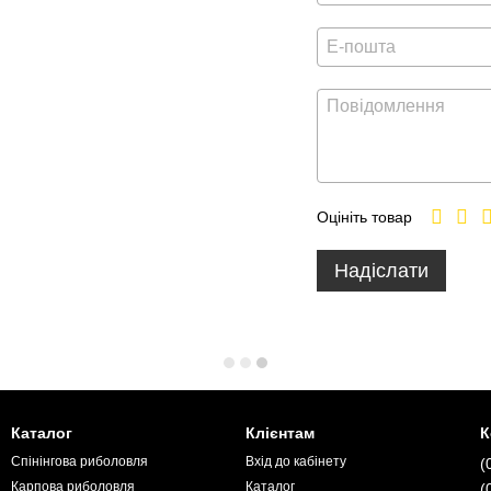
Оцініть товар
Надіслати
Каталог
Клієнтам
К
Спінінгова риболовля
Вхід до кабінету
(
Карпова риболовля
Каталог
(