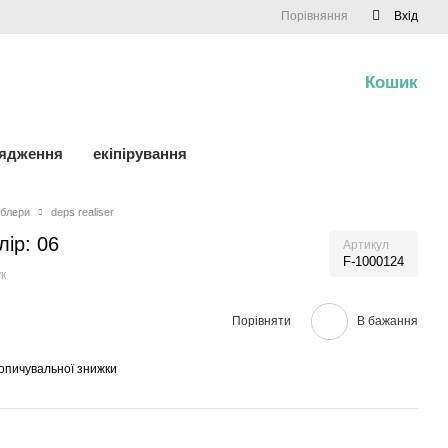
Порівняння
Вхід
Кошик
0
рядження
екіпірування
блери
deps realiser
лір: 06
Артикул
F-1000124
к
Порівняти
В бажання
опичувальної знижки