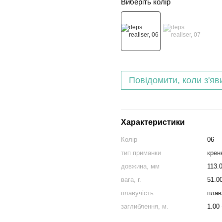
Виберіть колір
Повідомити, коли з'яв
Характеристики
Колір
06
тип приманки
крен
довжина, мм
113.
вага, г.
51.0
плавучість
плав
заглиблення, м.
1.00 