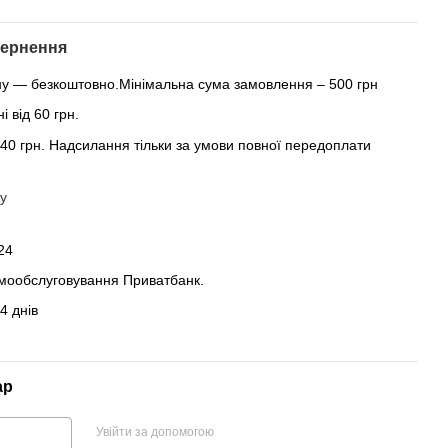
ернення
ну — безкоштовно.Мінімальна сума замовлення – 500 грн
 від 60 грн.
 40 грн. Надсилання тільки за умови повної передоплати
у
24
амообслуговування Приватбанк.
4 днів
ар
Увійти за допомогою