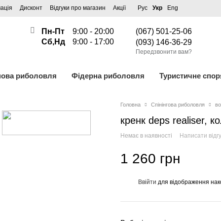
ація
Дисконт
Відгуки про магазин
Акції
Рус
Укр
Eng
Пн-Пт
9:00 - 20:00
(067) 501-25-06
Сб,Нд
9:00 - 17:00
(093) 146-36-29
Передзвонити вам?
пова риболовля
Фідерна риболовля
Туристичне спо
Головна
Спінінгова риболовля
во
кренк deps realiser, ко
Немає в наявності
Написати відгу
1 260 грн
Ввійти
для відображення нак
%