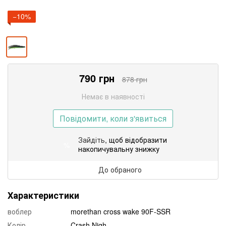
−10%
790
грн
878
грн
Немає в наявності
Повідомити, коли з'явиться
Зайдіть
, щоб відобразити
%
накопичувальну знижку
До обраного
Характеристики
воблер
morethan cross wake 90F-SSR
Колір
Crash Nigh