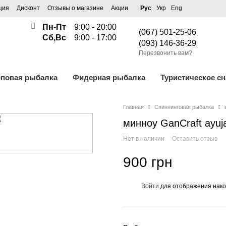
ция
Дисконт
Отзывы о магазине
Акции
Рус
Укр
Eng
Пн-Пт
9:00 - 20:00
(067) 501-25-06
Сб,Вс
9:00 - 17:00
(093) 146-36-29
Перезвонить вам?
рповая рыбалка
Фидерная рыбалка
Туристическое с
Главная
Спиннинговая рыбалка
минноу GanCraft ayuja
Нет в наличии
Оставить отзыв
900 грн
Войти
для отображения нако
%