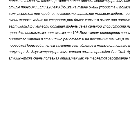
далеко и точно.На твиче приманка более живая и верткая,причем со
стилю проводки.Если 128-ая Айюджа на твиче очень упориста и пока
«елку»,рыская поочередно то влево,то вправо,то меньшая модель при
очень широко ходит по сторонам,при более сильном рывке или потяжк
вертикаль.Причем если большая модель из-за сильной упористости лу
проводке несильными потяжками,то 108 Rеst в этом отнощении знач
одинаково хорошо и стабильно работает и на несильных твичах,и на 
проводке.Производителем заявлено заглубление в метр-полтора,но 
полутора до двух метров,причем с самого начала проводки GanCraft A
глубину-тоже очень полезная опция,так как не теряется расстояние 