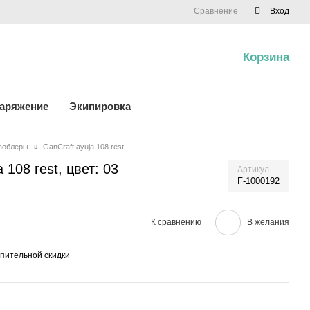
Сравнение
Вход
Корзина
0
наряжение
Экипировка
воблеры
GanCraft ayuja 108 rest
 108 rest, цвет: 03
Артикул
F-1000192
К сравнению
В желания
пительной скидки