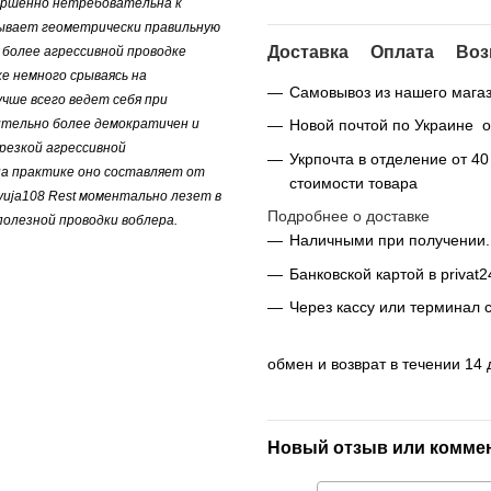
вершенно нетребовательна к
зывает геометрически правильную
Доставка
Оплата
Воз
 более агрессивной проводке
е немного срываясь на
Самовывоз из нашего магаз
чше всего ведет себя при
ительно более демократичен и
Новой почтой по Украине от
резкой агрессивной
Укрпочта в отделение от 4
на практике оно составляет от
стоимости товара
yuja108 Rest моментально лезет в
Подробнее о доставке
полезной проводки воблера.
Наличными при получении.
Банковской картой в privat2
Через кассу или терминал 
обмен и возврат в течении 14 
Новый отзыв или комме