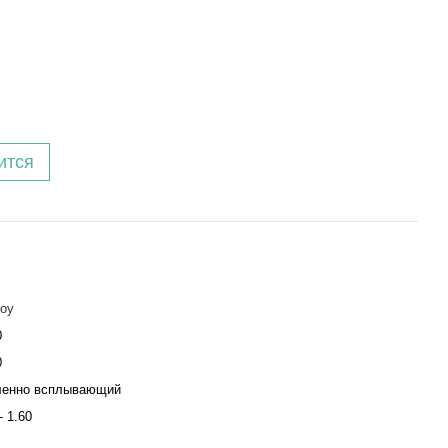
ится
оу
0
0
ленно всплывающий
- 1.60