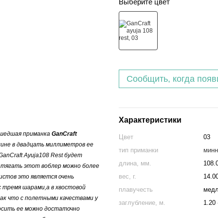
Выберите цвет
Сообщить, когда появ
Характеристики
вышедшая приманка
GanCraft
Цвет
03
длине в двадцать миллиметров ее
тип приманки
минн
anCraft Ayuja108 Rest будет
длина, мм.
108.
 тягать этот воблер можно более
вес, г.
14.0
истов это является очень
 тремя шарами,а в хвостовой
плавучесть
мед
ак что с полетными качествами у
заглубление, м.
1.20 
росить ее можно достаточно