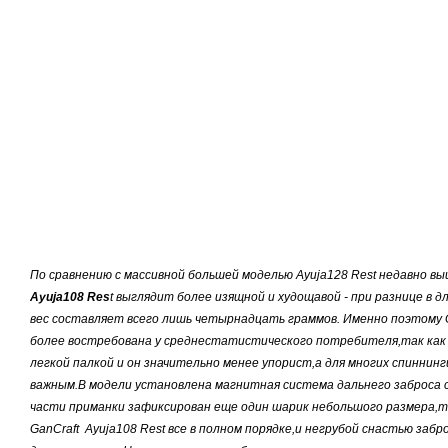
По сравнению с массивной большей моделью Ayuja128 Rest недавно 
Ayuja108 Res
t выглядит более изящной и худощавой - при разнице в 
вес составляет всего лишь четырнадцать граммов.
Именно поэтому G
более востребована у среднестатистического потребителя,так как
легкой палкой и он значительно менее упорист,а для многих спиннинг
важным.В модели установлена магнитная система дальнего заброса с
части приманки зафиксирован еще один шарик небольшого размера,т
GanCraft Ayuja108 Rest все в полном порядке,и негрубой снастью заб