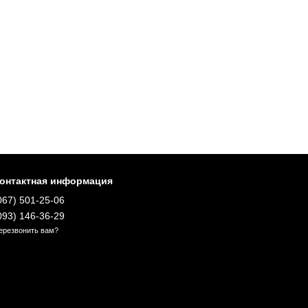
онтактная информация
067) 501-25-06
093) 146-36-29
ерезвонить вам?