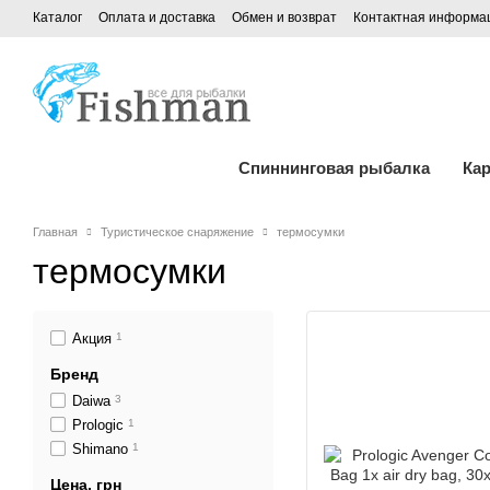
Каталог
Оплата и доставка
Обмен и возврат
Контактная информа
Спиннинговая рыбалка
Ка
Главная
Туристическое снаряжение
термосумки
термосумки
Акция
1
Бренд
Daiwa
3
Prologic
1
Shimano
1
Цена, грн