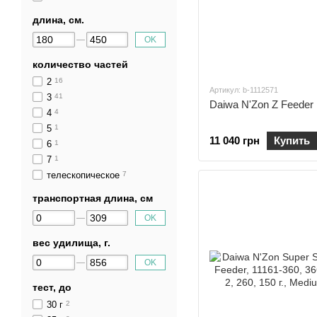
длина, cм.
OK
количество частей
2
16
Артикул: b-1112571
3
41
Daiwa N'Zon Z Feeder
4
4
5
1
11 040 грн
Купить
6
1
7
1
телескопическое
7
транспортная длина, cм
OK
вес удилища, г.
OK
тест, до
30 г
2