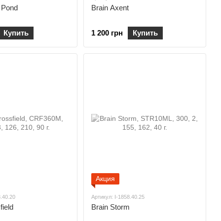
k Pond
Brain Axent
Купить
1 200 грн
Купить
Акция
8.40.20
Артикул: I-1858.40.25
field
Brain Storm