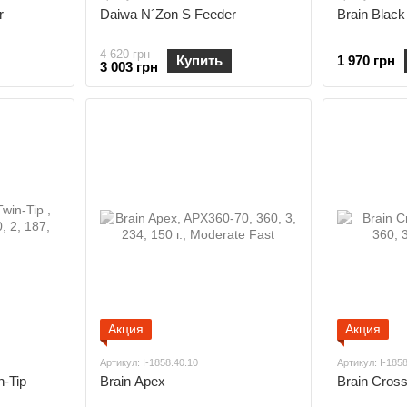
r
Daiwa N´Zon S Feeder
Brain Blac
4 620 грн
Купить
1 970 грн
3 003 грн
Акция
Акция
Артикул: I-1858.40.10
Артикул: I-185
n-Tip
Brain Apex
Brain Cross