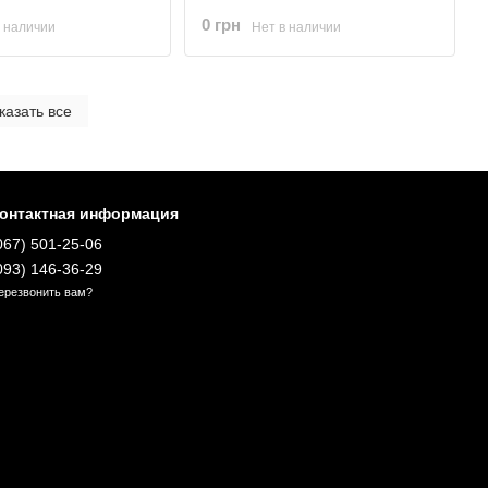
0 грн
в наличии
Нет в наличии
казать все
онтактная информация
067) 501-25-06
093) 146-36-29
ерезвонить вам?