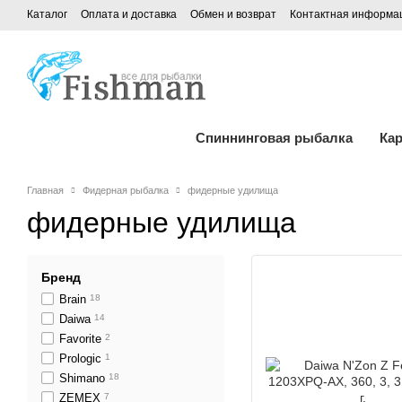
Каталог
Оплата и доставка
Обмен и возврат
Контактная информа
Спиннинговая рыбалка
Ка
Главная
Фидерная рыбалка
фидерные удилища
фидерные удилища
Бренд
Brain
18
Daiwa
14
Favorite
2
Prologic
1
Shimano
18
ZEMEX
7