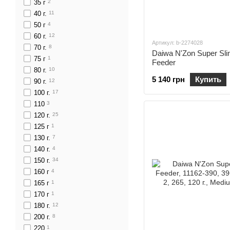
35 г
2
40 г.
11
50 г
4
60 г.
12
Артикул: b-2274028
70 г.
8
Daiwa N'Zon Super Sl
75 г
1
Feeder
80 г.
10
5 140 грн
Купить
90 г.
12
100 г.
17
110
3
120 г.
25
125 г
1
130 г.
7
140 г.
4
150 г.
34
160 г
4
165 г
1
170 г
1
180 г.
12
200 г.
8
220
1