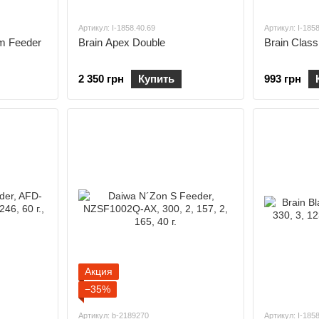
Артикул: I-1858.40.69
Артикул: I-185
im Feeder
Brain Apex Double
Brain Class
2 350 грн
Купить
993 грн
Акция
−35%
Артикул: b-2189270
Артикул: I-185