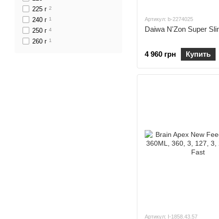
225 г
2
240 г
1
Артикул: b-2274025
Daiwa N'Zon Super Sl
250 г
4
260 г
1
4 960 грн
Купить
Артикул: I-1858.43.57