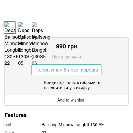
990
грн
Нет в наличии
Report when & nbsp; appears
Войдите
, чтобы отобразить
%
накопительную скидку
Add to wishlist
Features
bait
Balisong Minnow Longbill 130 SF
Color
22