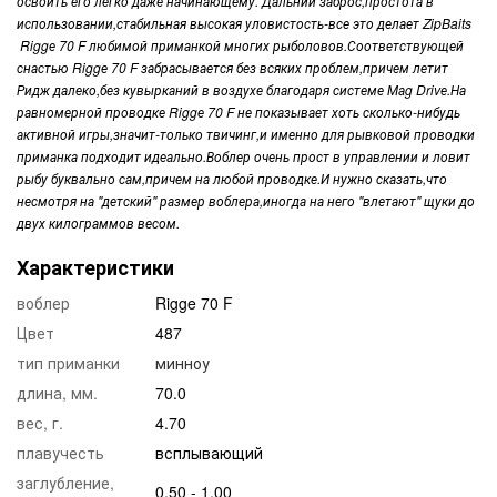
освоить его легко даже начинающему. Дальний заброс,простота в
использовании,стабильная высокая уловистость-все это делает ZipBaits
Riggе 70 F любимой приманкой многих рыболовов.Соответствующей
снастью Riggе 70 F забрасывается без всяких проблем,причем летит
Ридж далеко,без кувырканий в воздухе благодаря системе Маg Drivе.На
равномерной проводке Riggе 70 F не показывает хоть сколько-нибудь
активной игры,значит-только твичинг,и именно для рывковой проводки
приманка подходит идеально.Воблер очень прост в управлении и ловит
рыбу буквально сам,причем на любой проводке.И нужно сказать,что
несмотря на "детский" размер воблера,иногда на него "влетают" щуки до
двух килограммов весом.
Характеристики
воблер
Rigge 70 F
Цвет
487
тип приманки
минноу
длина, мм.
70.0
вес, г.
4.70
плавучесть
всплывающий
заглубление,
0.50 - 1.00