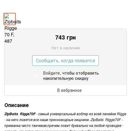
743
грн
Нет в наличии
Сообщить, когда появится
Войдите
, чтобы отобразить
%
накопительную скидку
В избранное
Описание
- самый универсальный воблер из всей линейки Riggе
ZipBaits Riggе70F
- на него ловятся все наши пресноводные хищники. ZipBaits Riggе70F -
приманка чисто твичевая,причем ловит буквально на любой проводке -