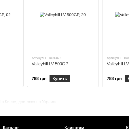
Артикул: F-1001469
Артикул: F-10
Valleyhill LV 500GP
Valleyhill 
788 грн
Купить
788 грн
l в Киеве, доставка по Украине.
Каталог
Клиентам
К