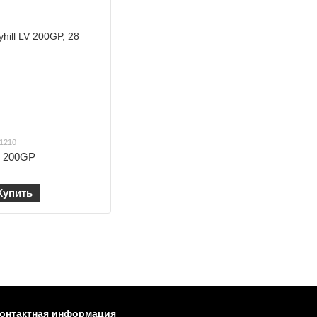
01210
LV 200GP
Купить
онтактная информация