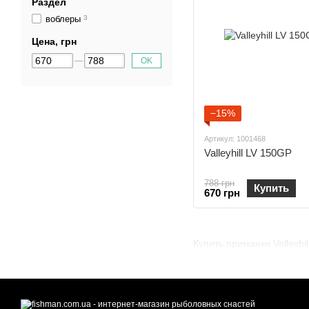
Раздел
воблеры
3
Цена, грн
OK
−15%
Артикул: 1001468
Valleyhill LV 150GP
788 грн
Купить
670 грн
Купить приманки Valleyhil