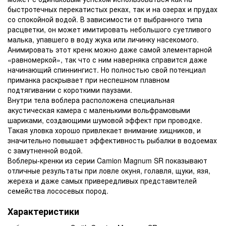
быстротечных перекатистых реках, так и на озерах и прудах
со спокойной водой. В зависимости от выбранного типа
расцветки, он может имитировать небольшого суетливого
малька, упавшего в воду жука или личинку насекомого.
Анимировать этот кренк можно даже самой элементарной
«равномеркой», так что с ним наверняка справится даже
начинающий спиннингист. Но полностью свой потенциал
приманка раскрывает при неспешном плавном
подтягивании с короткими паузами.
Внутри тела воблера расположена специальная
акустическая камера с маленькими вольфрамовыми
шариками, создающими шумовой эффект при проводке.
Такая уловка хорошо привлекает внимание хищников, и
значительно повышает эффективность рыбалки в водоемах
с замутненной водой.
Воблеры-кренки из серии Camion Magnum SR показывают
отличные результаты при ловле окуня, голавля, щуки, язя,
жереха и даже самых привередливых представителей
семейства лососевых пород.
Характеристики