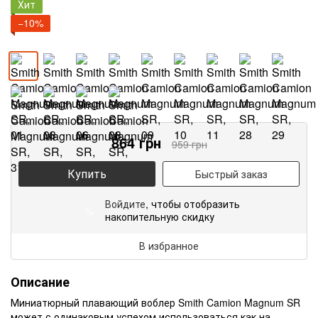
Хит
−10%
864
грн
959
грн
Купить
Быстрый заказ
Войдите
, чтобы отобразить
%
накопительную скидку
В избранное
Описание
Миниатюрный плавающий воблер Smith Camion Magnum SR
может с одинаковым успехом использоваться как на