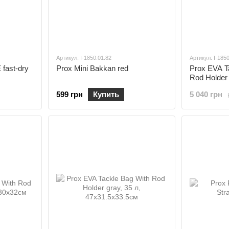
Артикул: I-1850.01.82
Артикул: I-185
fast-dry
Prox Mini Bakkan red
Prox EVA T
Rod Holder
599 грн
Купить
5 040 грн