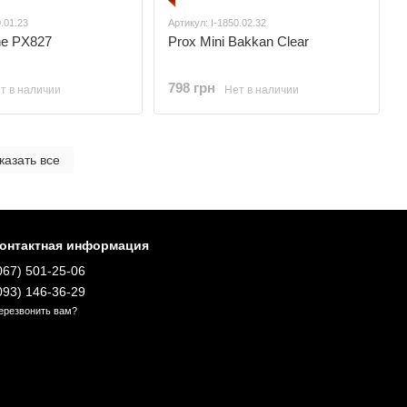
0.01.23
Артикул: I-1850.02.32
ne PX827
Prox Mini Bakkan Clear
798 грн
т в наличии
Нет в наличии
казать все
онтактная информация
067) 501-25-06
093) 146-36-29
ерезвонить вам?