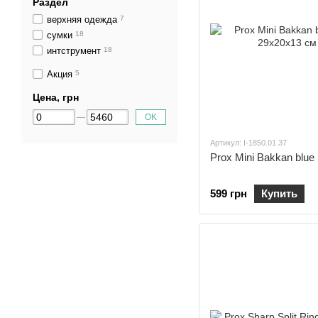
Раздел
верхняя одежда
7
сумки
18
интструмент
18
Акция
5
Цена, грн
OK
Артикул: I-1850.01.37
Prox Mini Bakkan blue
599 грн
Купить