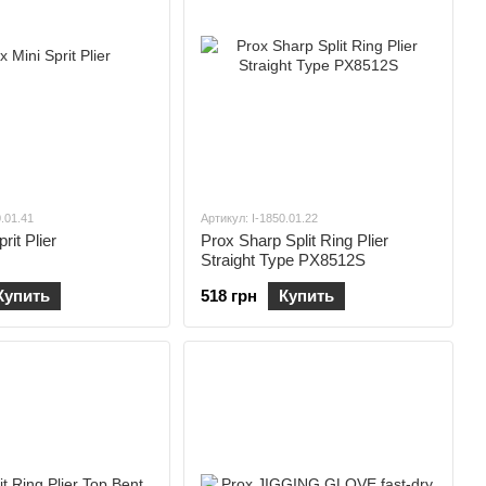
0.01.41
Артикул: I-1850.01.22
rit Plier
Prox Sharp Split Ring Plier
Straight Type PX8512S
Купить
518 грн
Купить