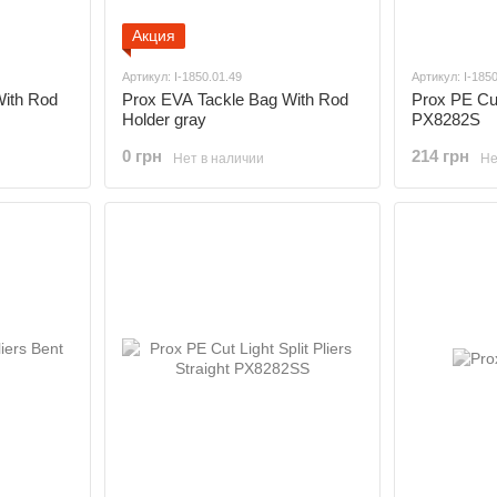
Акция
Артикул: I-1850.01.49
Артикул: I-185
With Rod
Prox EVA Tackle Bag With Rod
Prox PE Cut
Holder gray
PX8282S
0 грн
214 грн
Нет в наличии
Не