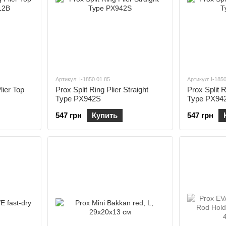
Артикул: I-1850.01.85
Артикул: I-185
lier Top
Prox Split Ring Plier Straight
Prox Split R
Type PX942S
Type PX94
547 грн
Купить
547 грн