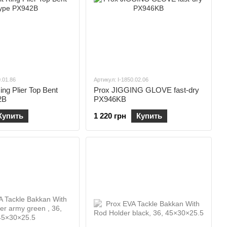
0.01.86
Артикул: I-1850.02.06
ing Plier Top Bent
Prox JIGGING GLOVE fast-dry
2B
PX946KB
Купить
1 220 грн
Купить