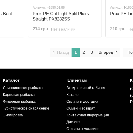
Артикул: I-1850.01.88
Артикул: I-185
rs Bent
Prox PE Cut Light Split Pliers
Prox PE Li
Straight PX8282SS
214 грн
210 грн
Нет в наличии
Не
Назад
1
2
3
Вперед
По
Каталог
Клиентам
К
Спиннинговая рыбалка
Вход в личный кабинет
(
Карповая рыбалка
Каталог
(
Фидерная рыбалка
Оплата и доставка
П
Туристическое снаряжение
Обмен и возврат
Экипировка
Контактная информация
Дисконт
Отзывы о магазине