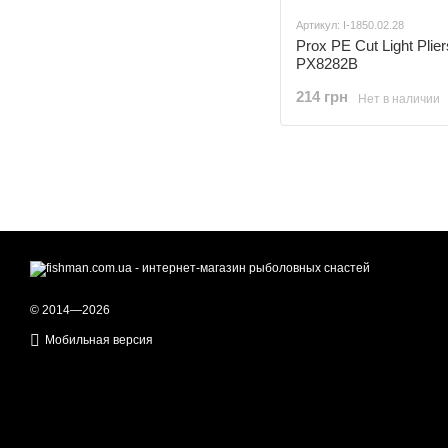
Артикул: I-1850.02.28
Prox PE Cut Light Plie
PX8282B
214 грн
Нет в наличии
© 2014—2026
Мобильная версия