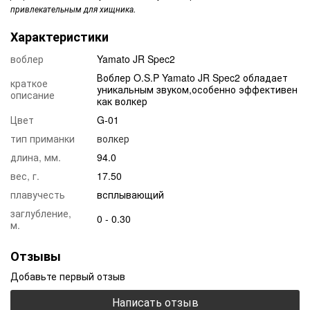
привлекательным для хищника.
Характеристики
воблер
Yamato JR Spec2
Воблер O.S.P Yamato JR Spec2 обладает
краткое
уникальным звуком,особенно эффективен
описание
как волкер
Цвет
G-01
тип приманки
волкер
длина, мм.
94.0
вес, г.
17.50
плавучесть
всплывающий
заглубление,
0 - 0.30
м.
Отзывы
Добавьте первый отзыв
Написать отзыв