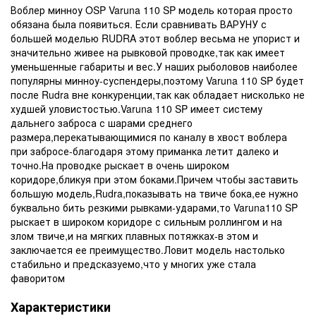
Воблер минноу OSP Varuna 110 SP модель которая просто
обязана была появиться. Если сравнивать ВАРУНУ с
большей моделью RUDRA этот воблер весьма не упорист и
значительно живее на рывковой проводке,так как имеет
уменьшенные габариты и вес.У наших рыболовов наиболее
популярны минноу-суспендеры,поэтому Varuna 110 SP будет
после Rudra вне конкуренции,так как обладает нисколько не
худшей уловистостью.Varuna 110 SP имеет систему
дальнего заброса с шарами среднего
размера,перекатывающимися по каналу в хвост воблера
при забросе-благодаря этому приманка летит далеко и
точно.На проводке рыскает в очень широком
коридоре,бликуя при этом боками.Причем чтобы заставить
большую модель,Rudra,показывать на твиче бока,ее нужно
буквально бить резкими рывками-ударами,то Varuna110 SP
рыскает в широком коридоре с сильным роллингом и на
злом твиче,и на мягких плавных потяжках-в этом и
заключается ее преимущество.Ловит модель настолько
стабильно и предсказуемо,что у многих уже стала
фаворитом
Характеристики