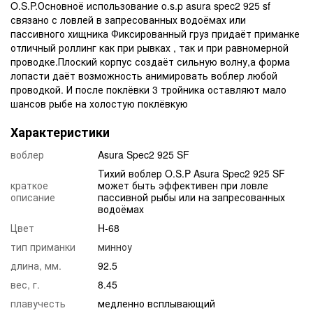
O.S.P.Основноё использование o.s.p asura spec2 925 sf
связано с ловлей в запресованных водоёмах или
пассивного хищника Фиксированный груз придаёт приманке
отличный роллинг как при рывках , так и при равномерной
проводке.Плоский корпус создаёт сильную волну,а форма
лопасти даёт возможность анимировать воблер любой
проводкой. И после поклёвки 3 тройника оставляют мало
шансов рыбе на холостую поклёвкую
Характеристики
воблер
Asura Spec2 925 SF
Тихий воблер O.S.P Asura Spec2 925 SF
краткое
может быть эффективен при ловле
описание
пассивной рыбы или на запресованных
водоёмах
Цвет
H-68
тип приманки
минноу
длина, мм.
92.5
вес, г.
8.45
плавучесть
медленно всплывающий