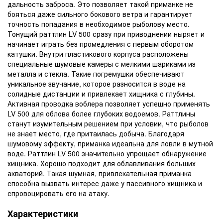
дальность заброса. Это позволяет такой приманке не
бояться даже сильного бокового ветра и гарантирует
точность попадания в необходимое рыболову место.
Тонущий раттлин LV 500 сразу при приводнении ныряет и
начинает играть без промедления с первым оборотом
катушки. Внутри пластикового корпуса расположены
специальные шумовые камеры с мелкими шариками из
металла и стекла. Такие погремушки обеспечивают
уникальное звучание, которое разносится в воде на
солидные дистанции и привлекает хищника с глубины.
Активная проводка воблера позволяет успешно применять
LV 500 для облова более глубоких водоемов. Раттлины
станут изумительным решением при условии, что рыболов
не знает место, где притаилась добыча. Благодаря
шумовому эффекту, приманка идеальна для ловли в мутной
воде. Раттлин LV 500 значительно упрощает обнаружение
хищника. Хорошо подходит для облавливания больших
акваторий. Такая шумная, привлекательная приманка
способна вызвать интерес даже у пассивного хищника и
спровоцировать его на атаку.
Характеристики