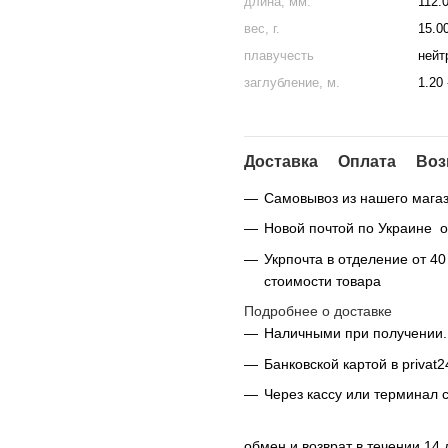
длина, мм.
112.
вес, г.
15.0
плавучесть
нейт
заглубление, м.
1.20 
Доставка
Оплата
Воз
Самовывоз из нашего магаз
Новой почтой по Украине от
Укрпочта в отделение от 4
стоимости товара
Подробнее о доставке
Наличными при получении.
Банковской картой в privat2
Через кассу или терминал 
обмен и возврат в течении 14 