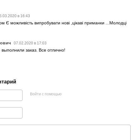
6.03.2020 в 16:43
м Є можливість випробувати нові ,цікаві приманки ...Молодці
нович
07.02.2020 в 17:03
выполнили заказ. Все отлично!
нтарий
Войти с помощью