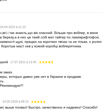
24.04.2022 в 11:13
,всі і так знають,що він класний. Більше про воблер, в мене
а березу,а в них це такій собі мат тайгер по лакиікрафтофскі,
аявності щукі, працює на коротких твічах та не тільки, є ролінг
и. Коротше маст хев у кожній коробці воблерятника.
цкий
17.07.2021 в 13:45
и заказ.
леры, которых давно уже нет в Украине в продаже.
сь.
 Рекомендую!!!
о
24.05.2020 в 09:13
ис выше похвал! Быстро, качественно и надежно! Спасибо!