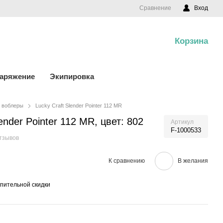
Сравнение
Вход
Корзина
0
наряжение
Экипировка
воблеры
Lucky Craft Slender Pointer 112 MR
ender Pointer 112 MR, цвет: 802
Артикул
F-1000533
тзывов
К сравнению
В желания
пительной скидки