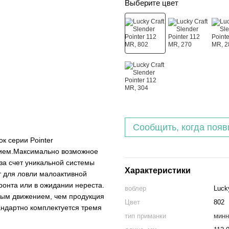
Выберите цвет
Сообщить, когда появ
ок серии Pointer
нием.Максимально возможное
 за счет уникальной системы
Характеристики
ет для ловли малоактивной
онта или в ожидании нереста.
воблер
Luck
ным движением, чем продукция
Цвет
802
стандартно комплектуется тремя
тип приманки
минн