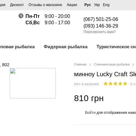
ция
Дисконт
Отзывы о магазине
Акции
Рус
Укр
Eng
Пн-Пт
9:00 - 20:00
(067) 501-25-06
Сб,Вс
9:00 - 17:00
(093) 146-36-29
Перезвонить вам?
рповая рыбалка
Фидерная рыбалка
Туристическое с
Главная
Спиннинговая рыбалка
минноу Lucky Craft Sl
Нет в наличии
6 о
810 грн
Войти
для отображения нако
%