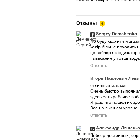
Отзывы
6
Sergey Demchenko
Не буду хвалити магазин
колір більше походить н
це воблер як індикатор н
, зіввсання у товщі вод
Ответить
Игорь Павлович Леви
отличный магазин.
Очень быстро выполнил
здесь есть рабочие воб
Я рад, что нашел их зде
Все на высшем уровне.
Ответить
Александр Лященк
Воблер достойный, серв