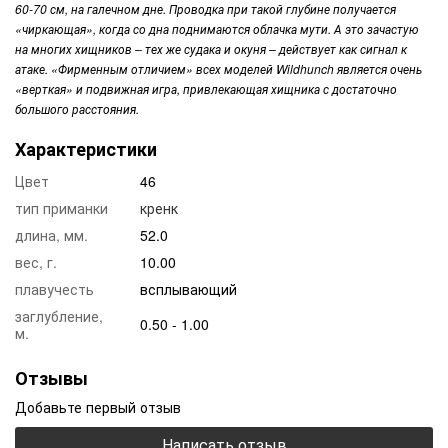
60-70 см, на галечном дне. Проводка при такой глубине получается
«чиркающая», когда со дна поднимаются облачка мути. А это зачастую
на многих хищников – тех же судака и окуня – действует как сигнал к
атаке. «Фирменным отличием» всех моделей Wildhunch является очень
«верткая» и подвижная игра, привлекающая хищника с достаточно
большого расстояния.
Характеристики
Цвет
46
тип приманки
кренк
длина, мм.
52.0
вес, г.
10.00
плавучесть
всплывающий
заглубление,
0.50 - 1.00
м.
Отзывы
Добавьте первый отзыв
Написать отзыв