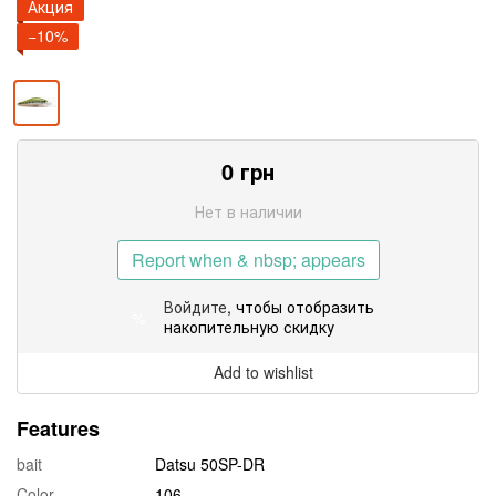
Акция
−10%
0
грн
Нет в наличии
Report when & nbsp; appears
Войдите
, чтобы отобразить
%
накопительную скидку
Add to wishlist
Features
bait
Datsu 50SP-DR
Color
106