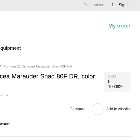
Comparison
Sign in
My order
0
quipment
Pontoon 21 Panacea Marauder Shad 80F DR
cea Marauder Shad 80F DR, color:
SKU
F-
1000822
eview
Compare
Add to wishlist
scount