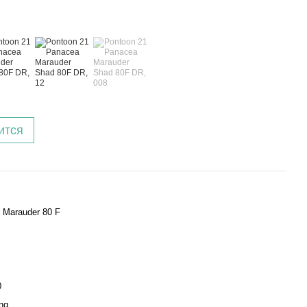
ится
 Marauder 80 F
0
ing