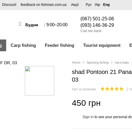
Discount
feedback on fishman.com.ua
Акції
Рус
Укр
Eng
(067) 501-25-06
: 9:00–20:00
Будни
(093) 146-36-29
Call me back
g
Carp fishing
Feeder fishing
Tourist equipment
E
Home
Spinning fishing
hard baits
shad Pontoon 21 Pana
03
Нет в наличии
2 r
450 грн
Sign in
to see your personal di
%