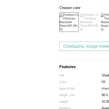
Choose color
Сообщить, когда появ
Features
bait
Shad
Color
03
type of bait
shad
length, mm.
80.0
weight
32.0
flotation
float