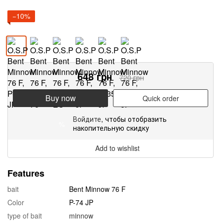
−10%
648
грн
720
грн
Buy now
Quick order
Войдите
, чтобы отобразить
%
накопительную скидку
Add to wishlist
Features
bait
Bent Minnow 76 F
Color
P-74 JP
type of bait
minnow