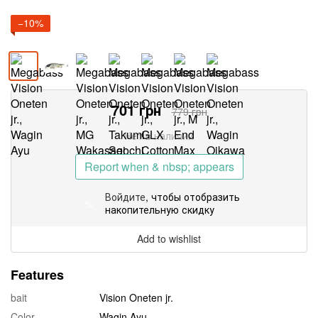
−10%
701
грн
779
грн
Нет в наличии
Report when & nbsp; appears
Войдите
, чтобы отобразить
%
накопительную скидку
Add to wishlist
Features
bait
Vision Oneten jr.
Color
Wagin Ayu