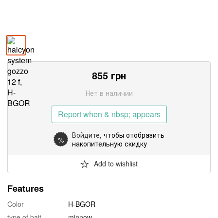
855
грн
Нет в наличии
Report when & nbsp; appears
Войдите
, чтобы отобразить
%
накопительную скидку
Add to wishlist
Features
Color
H-BGOR
type of bait
minnow