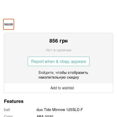
856
грн
Нет в наличии
Report when & nbsp; appears
Войдите
, чтобы отобразить
%
накопительную скидку
Add to wishlist
Features
bait
duo Tide Minnow 125SLD-F
Color
ABA-0030