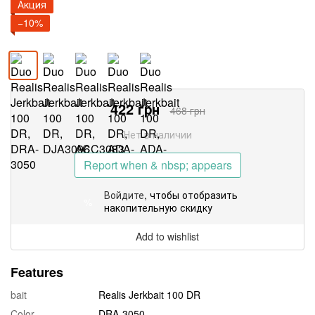
Акция
−10%
422
грн
468
грн
Нет в наличии
Report when & nbsp; appears
Войдите
, чтобы отобразить
%
накопительную скидку
Add to wishlist
Features
bait
Realis Jerkbait 100 DR
Color
DRA-3050