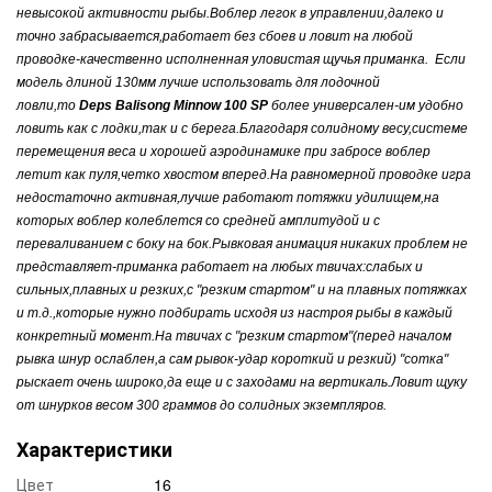
невысокой активности рыбы.Воблер легок в управлении,далеко и
точно забрасывается,работает без сбоев и ловит на любой
проводке-качественно исполненная уловистая щучья приманка.
Если
модель длиной 130мм лучше использовать для лодочной
ловли,то
Deps Ваlisоng Minnow 100 SР
более универсален-им удобно
ловить как с лодки,так и с берега.Благодаря солидному весу,системе
перемещения веса и хорошей аэродинамике при забросе воблер
летит как пуля,четко хвостом вперед.На равномерной проводке игра
недостаточно активная,лучше работают потяжки удилищем,на
которых воблер колеблется со средней амплитудой и с
переваливанием с боку на бок.Рывковая анимация никаких проблем не
представляет-приманка работает на любых твичах:слабых и
сильных,плавных и резких,с "резким стартом" и на плавных потяжках
и т.д.,которые нужно подбирать исходя из настроя рыбы в каждый
конкретный момент.На твичах с "резким стартом"(перед началом
рывка шнур ослаблен,а сам рывок-удар короткий и резкий) "сотка"
рыскает очень широко,да еще и с заходами на вертикаль.Ловит щуку
от шнурков весом 300 граммов до солидных экземпляров.
Характеристики
Цвет
16