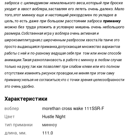
заброса с цилиндриком немаленького веса,который при броске
уходит в хвост воблера,заставляя его лететь очень далеко
Мало
.
того,этот минноу еще и настоящий рекордсмен по укладке в
цель,то есть даже при большом расстоянии заброса
приманку
можно без труда уложить в условную мишень очень небольшого
размера.
С
обственная игра у воблера очень активная и
широкоамплитудная,с широченным разбросом хвоста.На твиче это
просто выдающаяся приманка,допускающая множество вариантов
работы с ней и по-разному ведущая себя при том или ином способе
анимации.Такая разноплановость в работе с минноу в любом случае
только на руку,так как позволяет при слабом клеве или его полном
отсутствии изменять рисунок проводки,не меняя при этом саму
приманку:нельзя не согласиться,что с точки зрения целесообразности
это очень удобно.
Характеристики
воблер
morethan cross wake 111SSR-F
Цвет
Hustle Night
тип приманки
минноу
длина, мм.
111.0